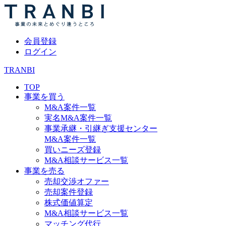
会員登録
ログイン
TRANBI
TOP
事業を買う
M&A案件一覧
実名M&A案件一覧
事業承継・引継ぎ支援センター
M&A案件一覧
買いニーズ登録
M&A相談サービス一覧
事業を売る
売却交渉オファー
売却案件登録
株式価値算定
M&A相談サービス一覧
マッチング代行