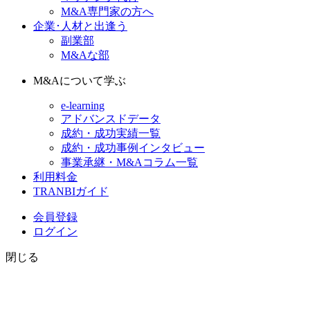
M&A専門家の方へ
企業･人材と出逢う
副業部
M&Aな部
M&Aについて学ぶ
e-learning
アドバンスドデータ
成約・成功実績一覧
成約・成功事例インタビュー
事業承継・M&Aコラム一覧
利用料金
TRANBIガイド
会員登録
ログイン
閉じる