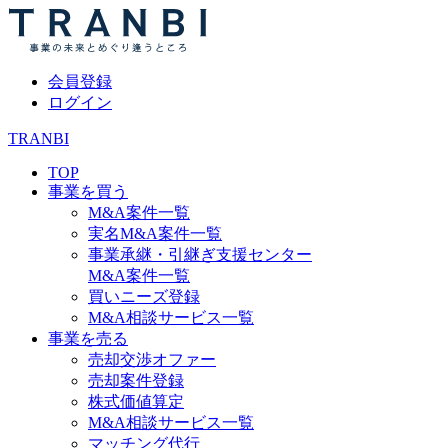
会員登録
ログイン
TRANBI
TOP
事業を買う
M&A案件一覧
実名M&A案件一覧
事業承継・引継ぎ支援センター
M&A案件一覧
買いニーズ登録
M&A相談サービス一覧
事業を売る
売却交渉オファー
売却案件登録
株式価値算定
M&A相談サービス一覧
マッチング代行