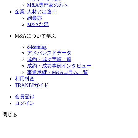
M&A専門家の方へ
企業･人材と出逢う
副業部
M&Aな部
M&Aについて学ぶ
e-learning
アドバンスドデータ
成約・成功実績一覧
成約・成功事例インタビュー
事業承継・M&Aコラム一覧
利用料金
TRANBIガイド
会員登録
ログイン
閉じる