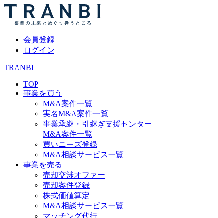
会員登録
ログイン
TRANBI
TOP
事業を買う
M&A案件一覧
実名M&A案件一覧
事業承継・引継ぎ支援センター
M&A案件一覧
買いニーズ登録
M&A相談サービス一覧
事業を売る
売却交渉オファー
売却案件登録
株式価値算定
M&A相談サービス一覧
マッチング代行