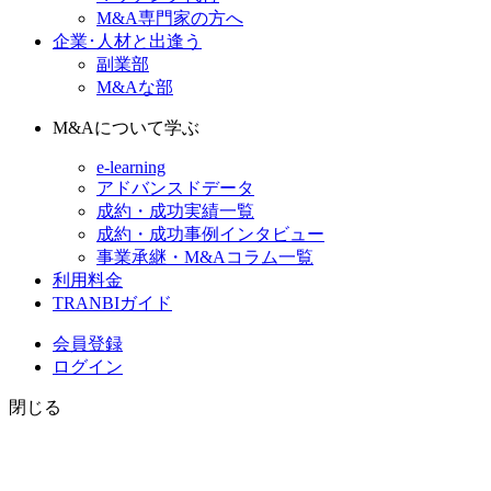
M&A専門家の方へ
企業･人材と出逢う
副業部
M&Aな部
M&Aについて学ぶ
e-learning
アドバンスドデータ
成約・成功実績一覧
成約・成功事例インタビュー
事業承継・M&Aコラム一覧
利用料金
TRANBIガイド
会員登録
ログイン
閉じる