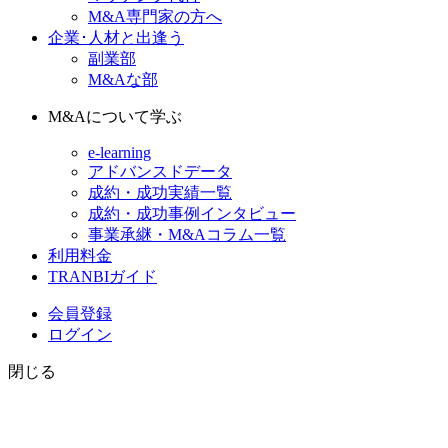
M&A専門家の方へ
企業･人材と出逢う
副業部
M&Aな部
M&Aについて学ぶ
e-learning
アドバンスドデータ
成約・成功実績一覧
成約・成功事例インタビュー
事業承継・M&Aコラム一覧
利用料金
TRANBIガイド
会員登録
ログイン
閉じる