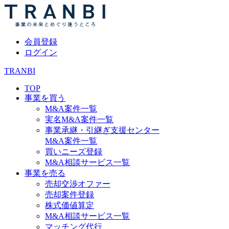
会員登録
ログイン
TRANBI
TOP
事業を買う
M&A案件一覧
実名M&A案件一覧
事業承継・引継ぎ支援センター
M&A案件一覧
買いニーズ登録
M&A相談サービス一覧
事業を売る
売却交渉オファー
売却案件登録
株式価値算定
M&A相談サービス一覧
マッチング代行