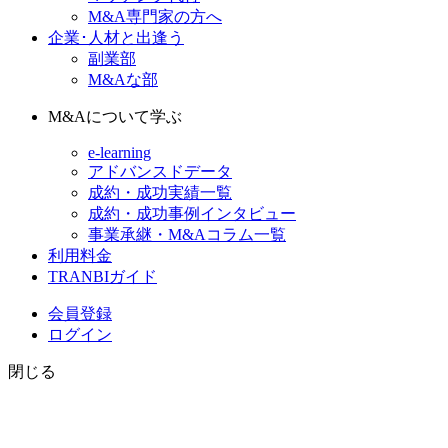
M&A専門家の方へ
企業･人材と出逢う
副業部
M&Aな部
M&Aについて学ぶ
e-learning
アドバンスドデータ
成約・成功実績一覧
成約・成功事例インタビュー
事業承継・M&Aコラム一覧
利用料金
TRANBIガイド
会員登録
ログイン
閉じる