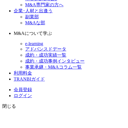
M&A専門家の方へ
企業･人材と出逢う
副業部
M&Aな部
M&Aについて学ぶ
e-learning
アドバンスドデータ
成約・成功実績一覧
成約・成功事例インタビュー
事業承継・M&Aコラム一覧
利用料金
TRANBIガイド
会員登録
ログイン
閉じる