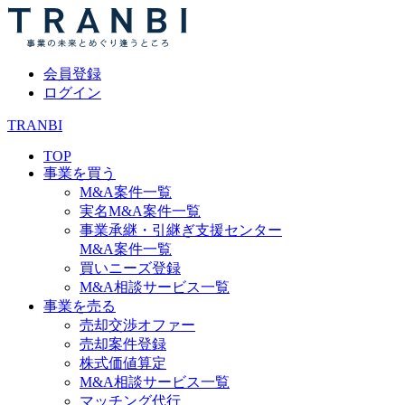
会員登録
ログイン
TRANBI
TOP
事業を買う
M&A案件一覧
実名M&A案件一覧
事業承継・引継ぎ支援センター
M&A案件一覧
買いニーズ登録
M&A相談サービス一覧
事業を売る
売却交渉オファー
売却案件登録
株式価値算定
M&A相談サービス一覧
マッチング代行