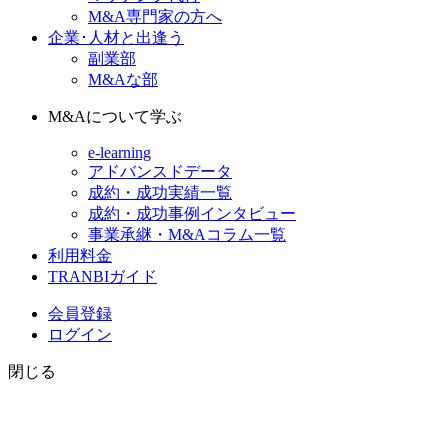
M&A専門家の方へ
企業･人材と出逢う
副業部
M&Aな部
M&Aについて学ぶ
e-learning
アドバンスドデータ
成約・成功実績一覧
成約・成功事例インタビュー
事業承継・M&Aコラム一覧
利用料金
TRANBIガイド
会員登録
ログイン
閉じる