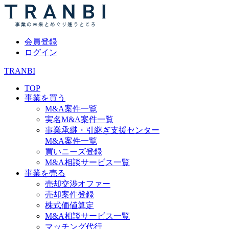
会員登録
ログイン
TRANBI
TOP
事業を買う
M&A案件一覧
実名M&A案件一覧
事業承継・引継ぎ支援センター
M&A案件一覧
買いニーズ登録
M&A相談サービス一覧
事業を売る
売却交渉オファー
売却案件登録
株式価値算定
M&A相談サービス一覧
マッチング代行