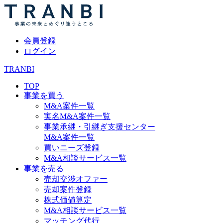
会員登録
ログイン
TRANBI
TOP
事業を買う
M&A案件一覧
実名M&A案件一覧
事業承継・引継ぎ支援センター
M&A案件一覧
買いニーズ登録
M&A相談サービス一覧
事業を売る
売却交渉オファー
売却案件登録
株式価値算定
M&A相談サービス一覧
マッチング代行