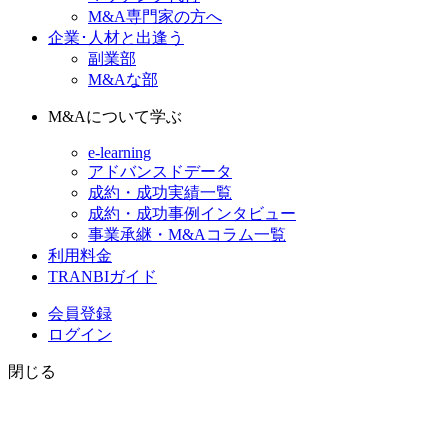
M&A専門家の方へ
企業･人材と出逢う
副業部
M&Aな部
M&Aについて学ぶ
e-learning
アドバンスドデータ
成約・成功実績一覧
成約・成功事例インタビュー
事業承継・M&Aコラム一覧
利用料金
TRANBIガイド
会員登録
ログイン
閉じる