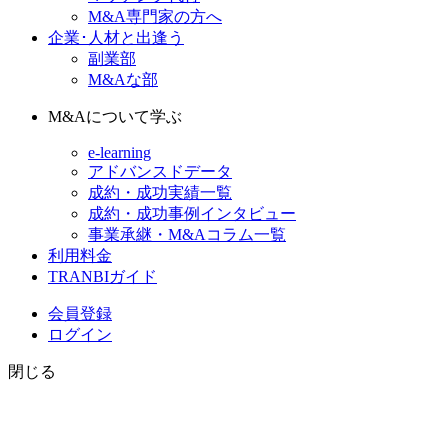
M&A専門家の方へ
企業･人材と出逢う
副業部
M&Aな部
M&Aについて学ぶ
e-learning
アドバンスドデータ
成約・成功実績一覧
成約・成功事例インタビュー
事業承継・M&Aコラム一覧
利用料金
TRANBIガイド
会員登録
ログイン
閉じる