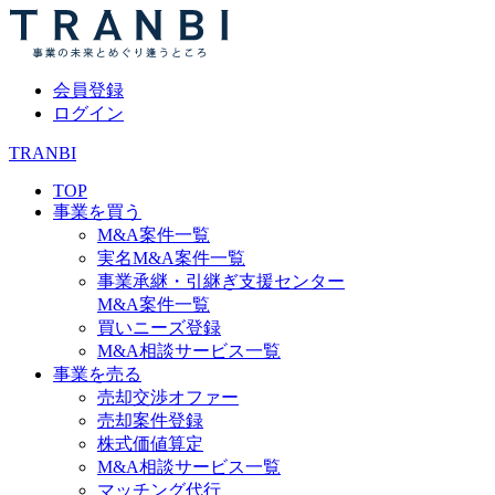
会員登録
ログイン
TRANBI
TOP
事業を買う
M&A案件一覧
実名M&A案件一覧
事業承継・引継ぎ支援センター
M&A案件一覧
買いニーズ登録
M&A相談サービス一覧
事業を売る
売却交渉オファー
売却案件登録
株式価値算定
M&A相談サービス一覧
マッチング代行