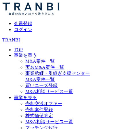
会員登録
ログイン
TRANBI
TOP
事業を買う
M&A案件一覧
実名M&A案件一覧
事業承継・引継ぎ支援センター
M&A案件一覧
買いニーズ登録
M&A相談サービス一覧
事業を売る
売却交渉オファー
売却案件登録
株式価値算定
M&A相談サービス一覧
マッチング代行