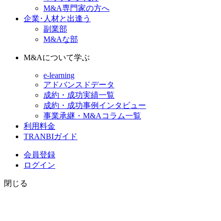
M&A専門家の方へ
企業･人材と出逢う
副業部
M&Aな部
M&Aについて学ぶ
e-learning
アドバンスドデータ
成約・成功実績一覧
成約・成功事例インタビュー
事業承継・M&Aコラム一覧
利用料金
TRANBIガイド
会員登録
ログイン
閉じる