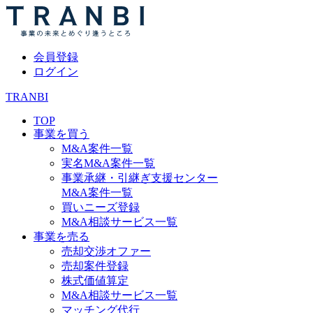
会員登録
ログイン
TRANBI
TOP
事業を買う
M&A案件一覧
実名M&A案件一覧
事業承継・引継ぎ支援センター
M&A案件一覧
買いニーズ登録
M&A相談サービス一覧
事業を売る
売却交渉オファー
売却案件登録
株式価値算定
M&A相談サービス一覧
マッチング代行