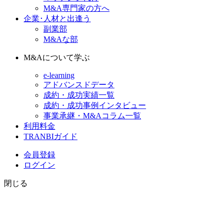
M&A専門家の方へ
企業･人材と出逢う
副業部
M&Aな部
M&Aについて学ぶ
e-learning
アドバンスドデータ
成約・成功実績一覧
成約・成功事例インタビュー
事業承継・M&Aコラム一覧
利用料金
TRANBIガイド
会員登録
ログイン
閉じる