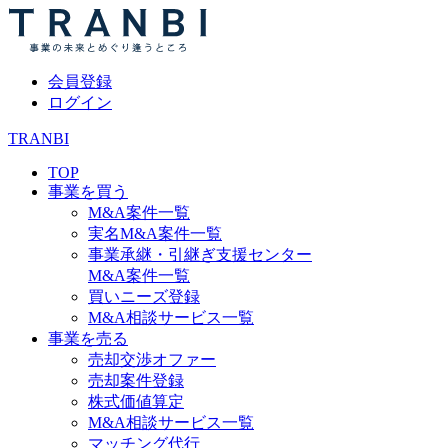
会員登録
ログイン
TRANBI
TOP
事業を買う
M&A案件一覧
実名M&A案件一覧
事業承継・引継ぎ支援センター
M&A案件一覧
買いニーズ登録
M&A相談サービス一覧
事業を売る
売却交渉オファー
売却案件登録
株式価値算定
M&A相談サービス一覧
マッチング代行