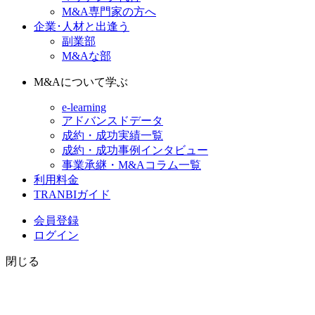
M&A専門家の方へ
企業･人材と出逢う
副業部
M&Aな部
M&Aについて学ぶ
e-learning
アドバンスドデータ
成約・成功実績一覧
成約・成功事例インタビュー
事業承継・M&Aコラム一覧
利用料金
TRANBIガイド
会員登録
ログイン
閉じる