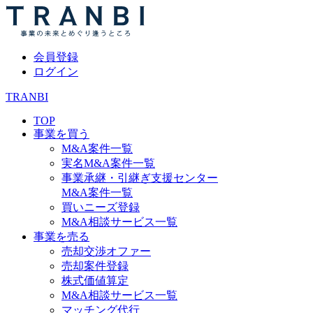
会員登録
ログイン
TRANBI
TOP
事業を買う
M&A案件一覧
実名M&A案件一覧
事業承継・引継ぎ支援センター
M&A案件一覧
買いニーズ登録
M&A相談サービス一覧
事業を売る
売却交渉オファー
売却案件登録
株式価値算定
M&A相談サービス一覧
マッチング代行