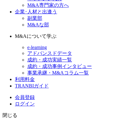
M&A専門家の方へ
企業･人材と出逢う
副業部
M&Aな部
M&Aについて学ぶ
e-learning
アドバンスドデータ
成約・成功実績一覧
成約・成功事例インタビュー
事業承継・M&Aコラム一覧
利用料金
TRANBIガイド
会員登録
ログイン
閉じる