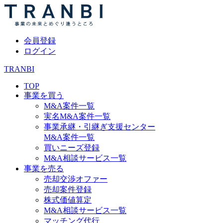
会員登録
ログイン
TRANBI
TOP
事業を買う
M&A案件一覧
実名M&A案件一覧
事業承継・引継ぎ支援センター
M&A案件一覧
買いニーズ登録
M&A相談サービス一覧
事業を売る
売却交渉オファー
売却案件登録
株式価値算定
M&A相談サービス一覧
マッチング代行