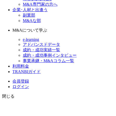
M&A専門家の方へ
企業･人材と出逢う
副業部
M&Aな部
M&Aについて学ぶ
e-learning
アドバンスドデータ
成約・成功実績一覧
成約・成功事例インタビュー
事業承継・M&Aコラム一覧
利用料金
TRANBIガイド
会員登録
ログイン
閉じる