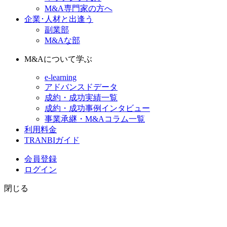
M&A専門家の方へ
企業･人材と出逢う
副業部
M&Aな部
M&Aについて学ぶ
e-learning
アドバンスドデータ
成約・成功実績一覧
成約・成功事例インタビュー
事業承継・M&Aコラム一覧
利用料金
TRANBIガイド
会員登録
ログイン
閉じる