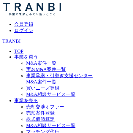
会員登録
ログイン
TRANBI
TOP
事業を買う
M&A案件一覧
実名M&A案件一覧
事業承継・引継ぎ支援センター
M&A案件一覧
買いニーズ登録
M&A相談サービス一覧
事業を売る
売却交渉オファー
売却案件登録
株式価値算定
M&A相談サービス一覧
マッチング代行