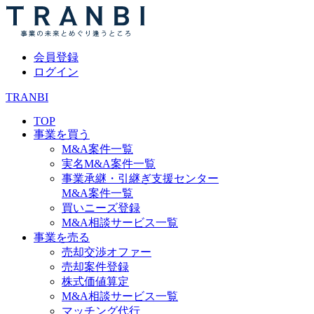
会員登録
ログイン
TRANBI
TOP
事業を買う
M&A案件一覧
実名M&A案件一覧
事業承継・引継ぎ支援センター
M&A案件一覧
買いニーズ登録
M&A相談サービス一覧
事業を売る
売却交渉オファー
売却案件登録
株式価値算定
M&A相談サービス一覧
マッチング代行