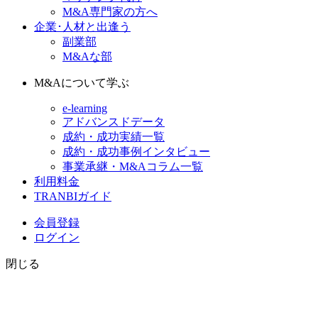
M&A専門家の方へ
企業･人材と出逢う
副業部
M&Aな部
M&Aについて学ぶ
e-learning
アドバンスドデータ
成約・成功実績一覧
成約・成功事例インタビュー
事業承継・M&Aコラム一覧
利用料金
TRANBIガイド
会員登録
ログイン
閉じる