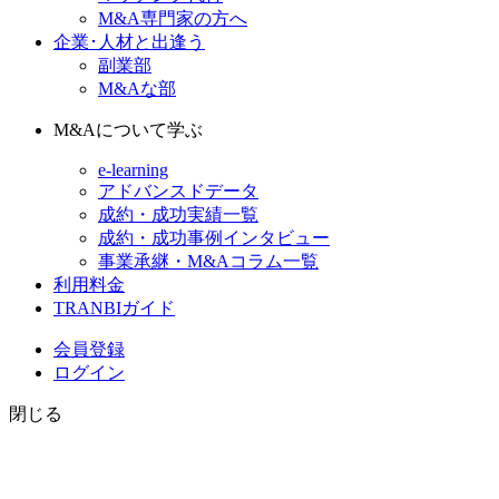
M&A専門家の方へ
企業･人材と出逢う
副業部
M&Aな部
M&Aについて学ぶ
e-learning
アドバンスドデータ
成約・成功実績一覧
成約・成功事例インタビュー
事業承継・M&Aコラム一覧
利用料金
TRANBIガイド
会員登録
ログイン
閉じる