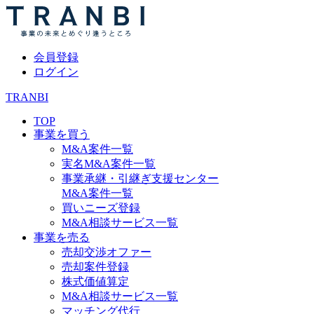
会員登録
ログイン
TRANBI
TOP
事業を買う
M&A案件一覧
実名M&A案件一覧
事業承継・引継ぎ支援センター
M&A案件一覧
買いニーズ登録
M&A相談サービス一覧
事業を売る
売却交渉オファー
売却案件登録
株式価値算定
M&A相談サービス一覧
マッチング代行