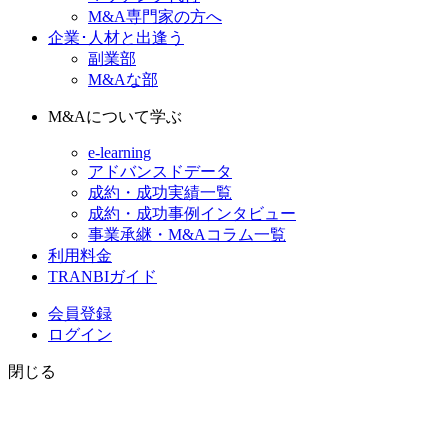
M&A専門家の方へ
企業･人材と出逢う
副業部
M&Aな部
M&Aについて学ぶ
e-learning
アドバンスドデータ
成約・成功実績一覧
成約・成功事例インタビュー
事業承継・M&Aコラム一覧
利用料金
TRANBIガイド
会員登録
ログイン
閉じる