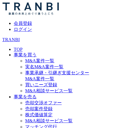
会員登録
ログイン
TRANBI
TOP
事業を買う
M&A案件一覧
実名M&A案件一覧
事業承継・引継ぎ支援センター
M&A案件一覧
買いニーズ登録
M&A相談サービス一覧
事業を売る
売却交渉オファー
売却案件登録
株式価値算定
M&A相談サービス一覧
マッチング代行