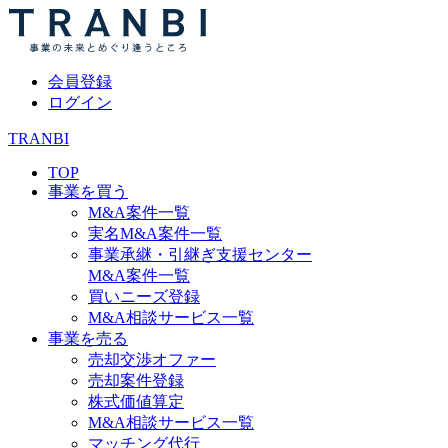
会員登録
ログイン
TRANBI
TOP
事業を買う
M&A案件一覧
実名M&A案件一覧
事業承継・引継ぎ支援センター
M&A案件一覧
買いニーズ登録
M&A相談サービス一覧
事業を売る
売却交渉オファー
売却案件登録
株式価値算定
M&A相談サービス一覧
マッチング代行