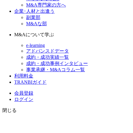
M&A専門家の方へ
企業･人材と出逢う
副業部
M&Aな部
M&Aについて学ぶ
e-learning
アドバンスドデータ
成約・成功実績一覧
成約・成功事例インタビュー
事業承継・M&Aコラム一覧
利用料金
TRANBIガイド
会員登録
ログイン
閉じる