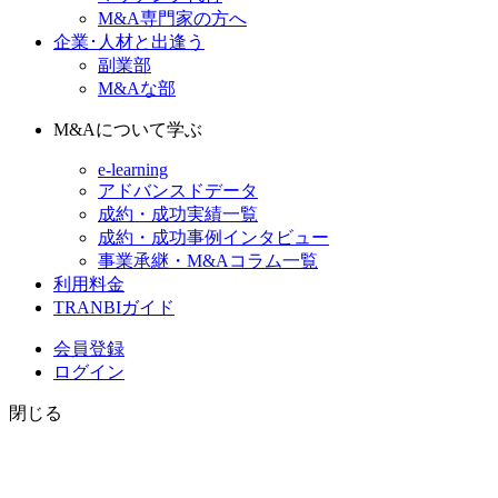
M&A専門家の方へ
企業･人材と出逢う
副業部
M&Aな部
M&Aについて学ぶ
e-learning
アドバンスドデータ
成約・成功実績一覧
成約・成功事例インタビュー
事業承継・M&Aコラム一覧
利用料金
TRANBIガイド
会員登録
ログイン
閉じる