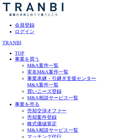
会員登録
ログイン
TRANBI
TOP
事業を買う
M&A案件一覧
実名M&A案件一覧
事業承継・引継ぎ支援センター
M&A案件一覧
買いニーズ登録
M&A相談サービス一覧
事業を売る
売却交渉オファー
売却案件登録
株式価値算定
M&A相談サービス一覧
マッチング代行