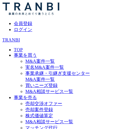
会員登録
ログイン
TRANBI
TOP
事業を買う
M&A案件一覧
実名M&A案件一覧
事業承継・引継ぎ支援センター
M&A案件一覧
買いニーズ登録
M&A相談サービス一覧
事業を売る
売却交渉オファー
売却案件登録
株式価値算定
M&A相談サービス一覧
マッチング代行