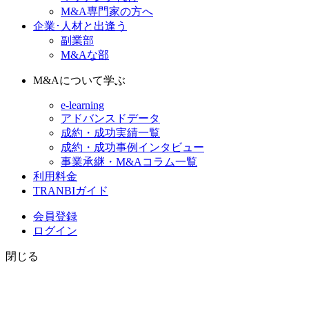
M&A専門家の方へ
企業･人材と出逢う
副業部
M&Aな部
M&Aについて学ぶ
e-learning
アドバンスドデータ
成約・成功実績一覧
成約・成功事例インタビュー
事業承継・M&Aコラム一覧
利用料金
TRANBIガイド
会員登録
ログイン
閉じる