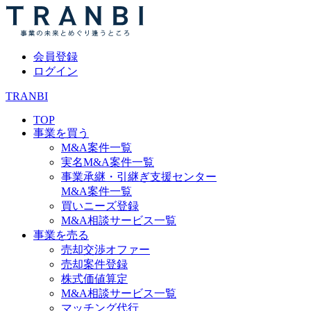
会員登録
ログイン
TRANBI
TOP
事業を買う
M&A案件一覧
実名M&A案件一覧
事業承継・引継ぎ支援センター
M&A案件一覧
買いニーズ登録
M&A相談サービス一覧
事業を売る
売却交渉オファー
売却案件登録
株式価値算定
M&A相談サービス一覧
マッチング代行