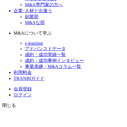
M&A専門家の方へ
企業･人材と出逢う
副業部
M&Aな部
M&Aについて学ぶ
e-learning
アドバンスドデータ
成約・成功実績一覧
成約・成功事例インタビュー
事業承継・M&Aコラム一覧
利用料金
TRANBIガイド
会員登録
ログイン
閉じる