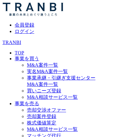
会員登録
ログイン
TRANBI
TOP
事業を買う
M&A案件一覧
実名M&A案件一覧
事業承継・引継ぎ支援センター
M&A案件一覧
買いニーズ登録
M&A相談サービス一覧
事業を売る
売却交渉オファー
売却案件登録
株式価値算定
M&A相談サービス一覧
マッチング代行