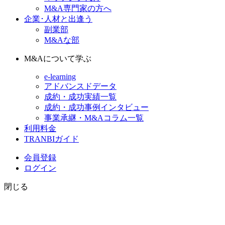
M&A専門家の方へ
企業･人材と出逢う
副業部
M&Aな部
M&Aについて学ぶ
e-learning
アドバンスドデータ
成約・成功実績一覧
成約・成功事例インタビュー
事業承継・M&Aコラム一覧
利用料金
TRANBIガイド
会員登録
ログイン
閉じる