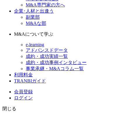
M&A専門家の方へ
企業･人材と出逢う
副業部
M&Aな部
M&Aについて学ぶ
e-learning
アドバンスドデータ
成約・成功実績一覧
成約・成功事例インタビュー
事業承継・M&Aコラム一覧
利用料金
TRANBIガイド
会員登録
ログイン
閉じる