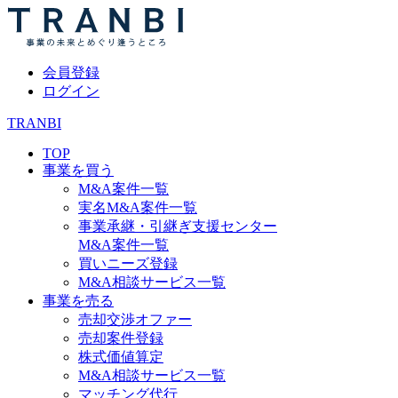
会員登録
ログイン
TRANBI
TOP
事業を買う
M&A案件一覧
実名M&A案件一覧
事業承継・引継ぎ支援センター
M&A案件一覧
買いニーズ登録
M&A相談サービス一覧
事業を売る
売却交渉オファー
売却案件登録
株式価値算定
M&A相談サービス一覧
マッチング代行