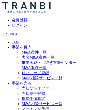
会員登録
ログイン
TRANBI
TOP
事業を買う
M&A案件一覧
実名M&A案件一覧
事業承継・引継ぎ支援センター
M&A案件一覧
買いニーズ登録
M&A相談サービス一覧
事業を売る
売却交渉オファー
売却案件登録
株式価値算定
M&A相談サービス一覧
マッチング代行