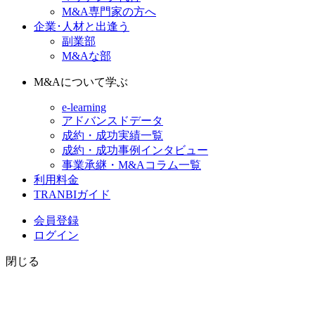
M&A専門家の方へ
企業･人材と出逢う
副業部
M&Aな部
M&Aについて学ぶ
e-learning
アドバンスドデータ
成約・成功実績一覧
成約・成功事例インタビュー
事業承継・M&Aコラム一覧
利用料金
TRANBIガイド
会員登録
ログイン
閉じる