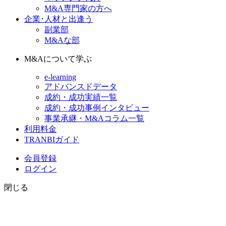
M&A専門家の方へ
企業･人材と出逢う
副業部
M&Aな部
M&Aについて学ぶ
e-learning
アドバンスドデータ
成約・成功実績一覧
成約・成功事例インタビュー
事業承継・M&Aコラム一覧
利用料金
TRANBIガイド
会員登録
ログイン
閉じる