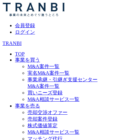
会員登録
ログイン
TRANBI
TOP
事業を買う
M&A案件一覧
実名M&A案件一覧
事業承継・引継ぎ支援センター
M&A案件一覧
買いニーズ登録
M&A相談サービス一覧
事業を売る
売却交渉オファー
売却案件登録
株式価値算定
M&A相談サービス一覧
マッチング代行