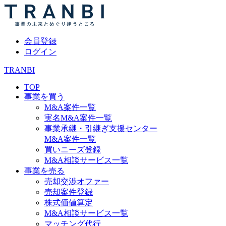
会員登録
ログイン
TRANBI
TOP
事業を買う
M&A案件一覧
実名M&A案件一覧
事業承継・引継ぎ支援センター
M&A案件一覧
買いニーズ登録
M&A相談サービス一覧
事業を売る
売却交渉オファー
売却案件登録
株式価値算定
M&A相談サービス一覧
マッチング代行