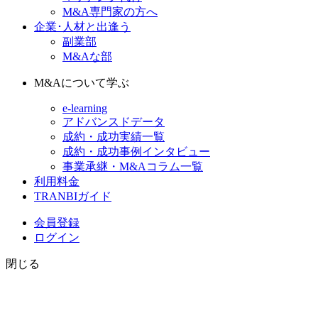
M&A専門家の方へ
企業･人材と出逢う
副業部
M&Aな部
M&Aについて学ぶ
e-learning
アドバンスドデータ
成約・成功実績一覧
成約・成功事例インタビュー
事業承継・M&Aコラム一覧
利用料金
TRANBIガイド
会員登録
ログイン
閉じる