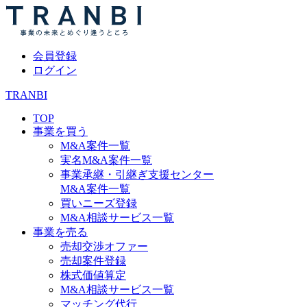
会員登録
ログイン
TRANBI
TOP
事業を買う
M&A案件一覧
実名M&A案件一覧
事業承継・引継ぎ支援センター
M&A案件一覧
買いニーズ登録
M&A相談サービス一覧
事業を売る
売却交渉オファー
売却案件登録
株式価値算定
M&A相談サービス一覧
マッチング代行