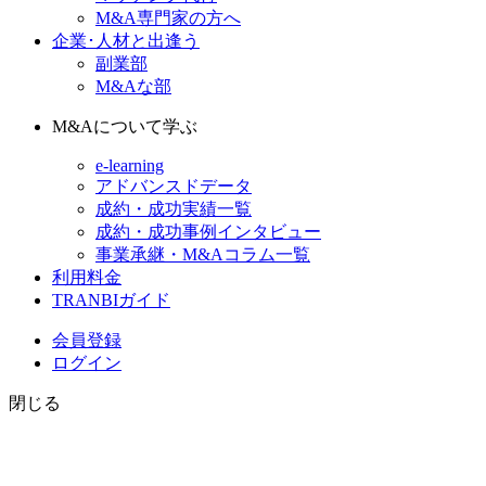
M&A専門家の方へ
企業･人材と出逢う
副業部
M&Aな部
M&Aについて学ぶ
e-learning
アドバンスドデータ
成約・成功実績一覧
成約・成功事例インタビュー
事業承継・M&Aコラム一覧
利用料金
TRANBIガイド
会員登録
ログイン
閉じる