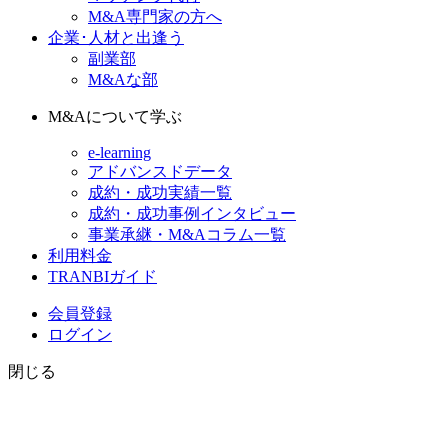
M&A専門家の方へ
企業･人材と出逢う
副業部
M&Aな部
M&Aについて学ぶ
e-learning
アドバンスドデータ
成約・成功実績一覧
成約・成功事例インタビュー
事業承継・M&Aコラム一覧
利用料金
TRANBIガイド
会員登録
ログイン
閉じる