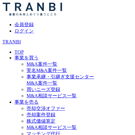
会員登録
ログイン
TRANBI
TOP
事業を買う
M&A案件一覧
実名M&A案件一覧
事業承継・引継ぎ支援センター
M&A案件一覧
買いニーズ登録
M&A相談サービス一覧
事業を売る
売却交渉オファー
売却案件登録
株式価値算定
M&A相談サービス一覧
マッチング代行