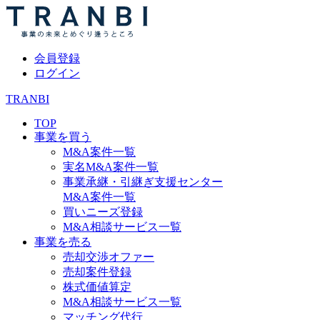
会員登録
ログイン
TRANBI
TOP
事業を買う
M&A案件一覧
実名M&A案件一覧
事業承継・引継ぎ支援センター
M&A案件一覧
買いニーズ登録
M&A相談サービス一覧
事業を売る
売却交渉オファー
売却案件登録
株式価値算定
M&A相談サービス一覧
マッチング代行