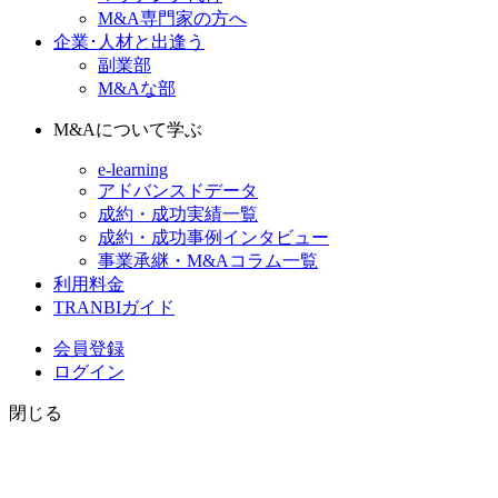
M&A専門家の方へ
企業･人材と出逢う
副業部
M&Aな部
M&Aについて学ぶ
e-learning
アドバンスドデータ
成約・成功実績一覧
成約・成功事例インタビュー
事業承継・M&Aコラム一覧
利用料金
TRANBIガイド
会員登録
ログイン
閉じる