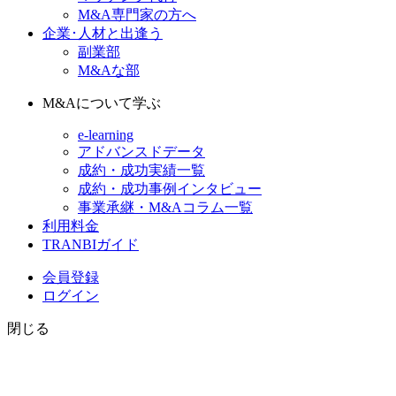
M&A専門家の方へ
企業･人材と出逢う
副業部
M&Aな部
M&Aについて学ぶ
e-learning
アドバンスドデータ
成約・成功実績一覧
成約・成功事例インタビュー
事業承継・M&Aコラム一覧
利用料金
TRANBIガイド
会員登録
ログイン
閉じる