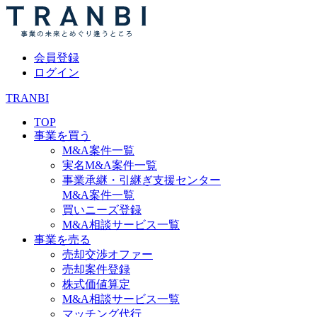
会員登録
ログイン
TRANBI
TOP
事業を買う
M&A案件一覧
実名M&A案件一覧
事業承継・引継ぎ支援センター
M&A案件一覧
買いニーズ登録
M&A相談サービス一覧
事業を売る
売却交渉オファー
売却案件登録
株式価値算定
M&A相談サービス一覧
マッチング代行