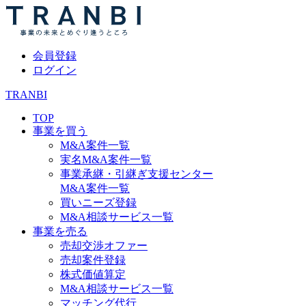
会員登録
ログイン
TRANBI
TOP
事業を買う
M&A案件一覧
実名M&A案件一覧
事業承継・引継ぎ支援センター
M&A案件一覧
買いニーズ登録
M&A相談サービス一覧
事業を売る
売却交渉オファー
売却案件登録
株式価値算定
M&A相談サービス一覧
マッチング代行