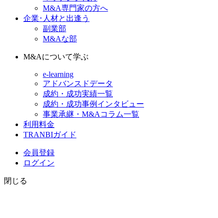
M&A専門家の方へ
企業･人材と出逢う
副業部
M&Aな部
M&Aについて学ぶ
e-learning
アドバンスドデータ
成約・成功実績一覧
成約・成功事例インタビュー
事業承継・M&Aコラム一覧
利用料金
TRANBIガイド
会員登録
ログイン
閉じる