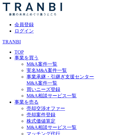
会員登録
ログイン
TRANBI
TOP
事業を買う
M&A案件一覧
実名M&A案件一覧
事業承継・引継ぎ支援センター
M&A案件一覧
買いニーズ登録
M&A相談サービス一覧
事業を売る
売却交渉オファー
売却案件登録
株式価値算定
M&A相談サービス一覧
マッチング代行