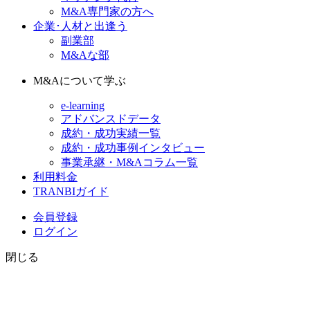
M&A専門家の方へ
企業･人材と出逢う
副業部
M&Aな部
M&Aについて学ぶ
e-learning
アドバンスドデータ
成約・成功実績一覧
成約・成功事例インタビュー
事業承継・M&Aコラム一覧
利用料金
TRANBIガイド
会員登録
ログイン
閉じる