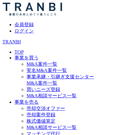
会員登録
ログイン
TRANBI
TOP
事業を買う
M&A案件一覧
実名M&A案件一覧
事業承継・引継ぎ支援センター
M&A案件一覧
買いニーズ登録
M&A相談サービス一覧
事業を売る
売却交渉オファー
売却案件登録
株式価値算定
M&A相談サービス一覧
マッチング代行