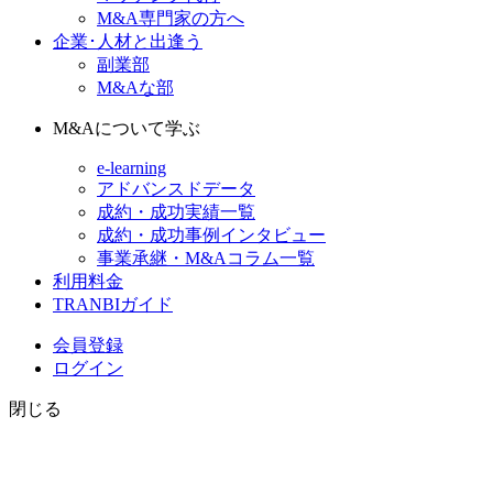
M&A専門家の方へ
企業･人材と出逢う
副業部
M&Aな部
M&Aについて学ぶ
e-learning
アドバンスドデータ
成約・成功実績一覧
成約・成功事例インタビュー
事業承継・M&Aコラム一覧
利用料金
TRANBIガイド
会員登録
ログイン
閉じる