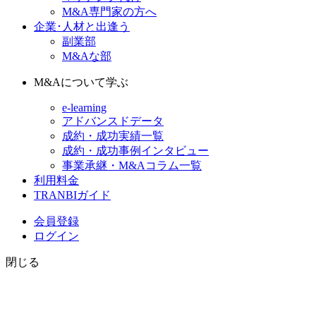
M&A専門家の方へ
企業･人材と出逢う
副業部
M&Aな部
M&Aについて学ぶ
e-learning
アドバンスドデータ
成約・成功実績一覧
成約・成功事例インタビュー
事業承継・M&Aコラム一覧
利用料金
TRANBIガイド
会員登録
ログイン
閉じる