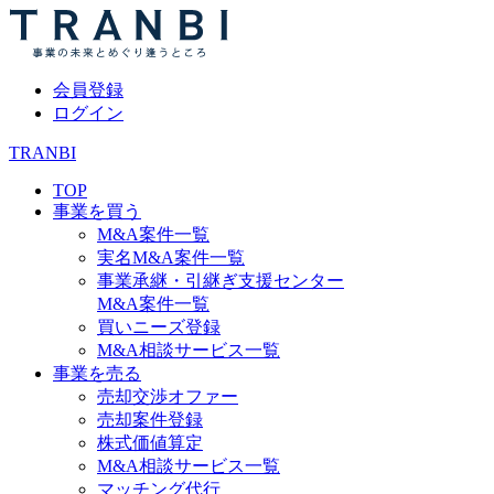
会員登録
ログイン
TRANBI
TOP
事業を買う
M&A案件一覧
実名M&A案件一覧
事業承継・引継ぎ支援センター
M&A案件一覧
買いニーズ登録
M&A相談サービス一覧
事業を売る
売却交渉オファー
売却案件登録
株式価値算定
M&A相談サービス一覧
マッチング代行