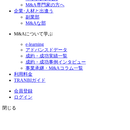
M&A専門家の方へ
企業･人材と出逢う
副業部
M&Aな部
M&Aについて学ぶ
e-learning
アドバンスドデータ
成約・成功実績一覧
成約・成功事例インタビュー
事業承継・M&Aコラム一覧
利用料金
TRANBIガイド
会員登録
ログイン
閉じる