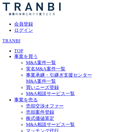
会員登録
ログイン
TRANBI
TOP
事業を買う
M&A案件一覧
実名M&A案件一覧
事業承継・引継ぎ支援センター
M&A案件一覧
買いニーズ登録
M&A相談サービス一覧
事業を売る
売却交渉オファー
売却案件登録
株式価値算定
M&A相談サービス一覧
マッチング代行