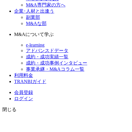
M&A専門家の方へ
企業･人材と出逢う
副業部
M&Aな部
M&Aについて学ぶ
e-learning
アドバンスドデータ
成約・成功実績一覧
成約・成功事例インタビュー
事業承継・M&Aコラム一覧
利用料金
TRANBIガイド
会員登録
ログイン
閉じる