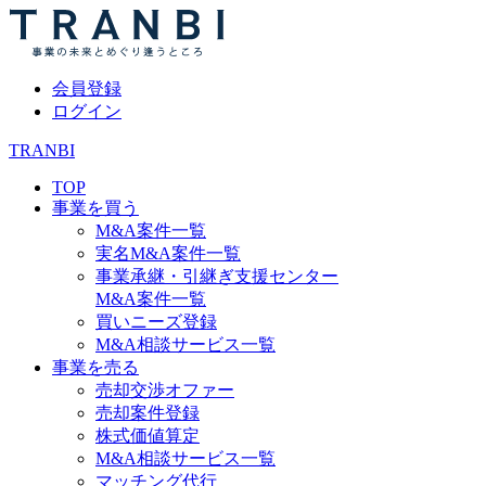
会員登録
ログイン
TRANBI
TOP
事業を買う
M&A案件一覧
実名M&A案件一覧
事業承継・引継ぎ支援センター
M&A案件一覧
買いニーズ登録
M&A相談サービス一覧
事業を売る
売却交渉オファー
売却案件登録
株式価値算定
M&A相談サービス一覧
マッチング代行