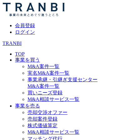
会員登録
ログイン
TRANBI
TOP
事業を買う
M&A案件一覧
実名M&A案件一覧
事業承継・引継ぎ支援センター
M&A案件一覧
買いニーズ登録
M&A相談サービス一覧
事業を売る
売却交渉オファー
売却案件登録
株式価値算定
M&A相談サービス一覧
マッチング代行