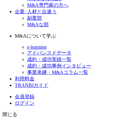
M&A専門家の方へ
企業･人材と出逢う
副業部
M&Aな部
M&Aについて学ぶ
e-learning
アドバンスドデータ
成約・成功実績一覧
成約・成功事例インタビュー
事業承継・M&Aコラム一覧
利用料金
TRANBIガイド
会員登録
ログイン
閉じる