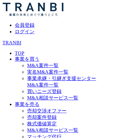
会員登録
ログイン
TRANBI
TOP
事業を買う
M&A案件一覧
実名M&A案件一覧
事業承継・引継ぎ支援センター
M&A案件一覧
買いニーズ登録
M&A相談サービス一覧
事業を売る
売却交渉オファー
売却案件登録
株式価値算定
M&A相談サービス一覧
マッチング代行