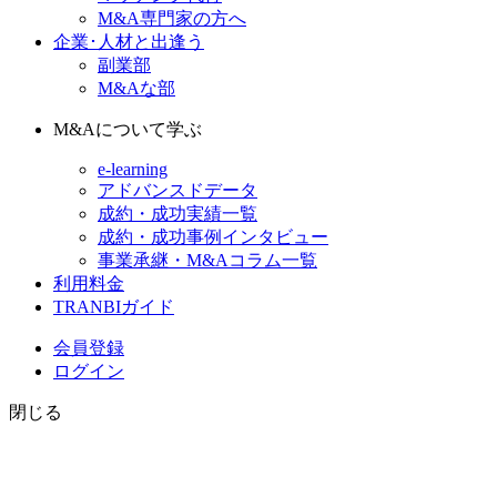
M&A専門家の方へ
企業･人材と出逢う
副業部
M&Aな部
M&Aについて学ぶ
e-learning
アドバンスドデータ
成約・成功実績一覧
成約・成功事例インタビュー
事業承継・M&Aコラム一覧
利用料金
TRANBIガイド
会員登録
ログイン
閉じる