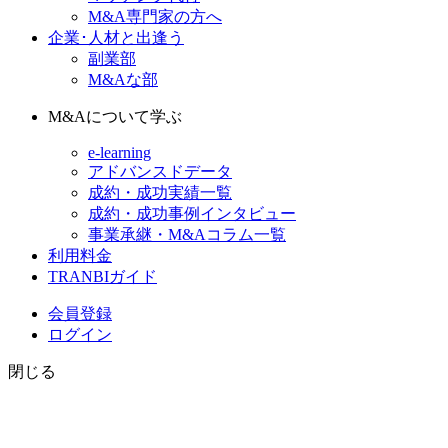
M&A専門家の方へ
企業･人材と出逢う
副業部
M&Aな部
M&Aについて学ぶ
e-learning
アドバンスドデータ
成約・成功実績一覧
成約・成功事例インタビュー
事業承継・M&Aコラム一覧
利用料金
TRANBIガイド
会員登録
ログイン
閉じる