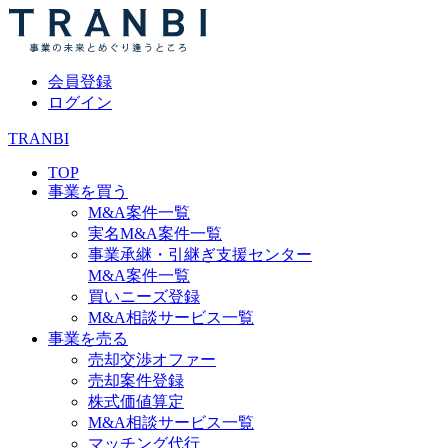
会員登録
ログイン
TRANBI
TOP
事業を買う
M&A案件一覧
実名M&A案件一覧
事業承継・引継ぎ支援センター
M&A案件一覧
買いニーズ登録
M&A相談サービス一覧
事業を売る
売却交渉オファー
売却案件登録
株式価値算定
M&A相談サービス一覧
マッチング代行