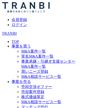
会員登録
ログイン
TRANBI
TOP
事業を買う
M&A案件一覧
実名M&A案件一覧
事業承継・引継ぎ支援センター
M&A案件一覧
買いニーズ登録
M&A相談サービス一覧
事業を売る
売却交渉オファー
売却案件登録
株式価値算定
M&A相談サービス一覧
マッチング代行