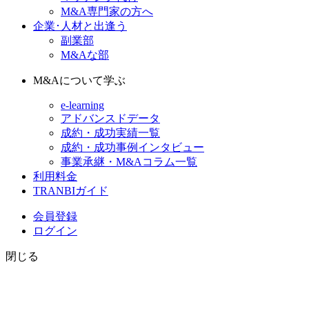
M&A専門家の方へ
企業･人材と出逢う
副業部
M&Aな部
M&Aについて学ぶ
e-learning
アドバンスドデータ
成約・成功実績一覧
成約・成功事例インタビュー
事業承継・M&Aコラム一覧
利用料金
TRANBIガイド
会員登録
ログイン
閉じる