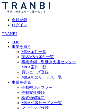
会員登録
ログイン
TRANBI
TOP
事業を買う
M&A案件一覧
実名M&A案件一覧
事業承継・引継ぎ支援センター
M&A案件一覧
買いニーズ登録
M&A相談サービス一覧
事業を売る
売却交渉オファー
売却案件登録
株式価値算定
M&A相談サービス一覧
マッチング代行