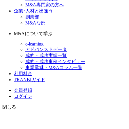
M&A専門家の方へ
企業･人材と出逢う
副業部
M&Aな部
M&Aについて学ぶ
e-learning
アドバンスドデータ
成約・成功実績一覧
成約・成功事例インタビュー
事業承継・M&Aコラム一覧
利用料金
TRANBIガイド
会員登録
ログイン
閉じる