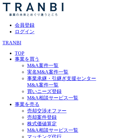
会員登録
ログイン
TRANBI
TOP
事業を買う
M&A案件一覧
実名M&A案件一覧
事業承継・引継ぎ支援センター
M&A案件一覧
買いニーズ登録
M&A相談サービス一覧
事業を売る
売却交渉オファー
売却案件登録
株式価値算定
M&A相談サービス一覧
マッチング代行