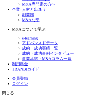
M&A専門家の方へ
企業･人材と出逢う
副業部
M&Aな部
M&Aについて学ぶ
e-learning
アドバンスドデータ
成約・成功実績一覧
成約・成功事例インタビュー
事業承継・M&Aコラム一覧
利用料金
TRANBIガイド
会員登録
ログイン
閉じる