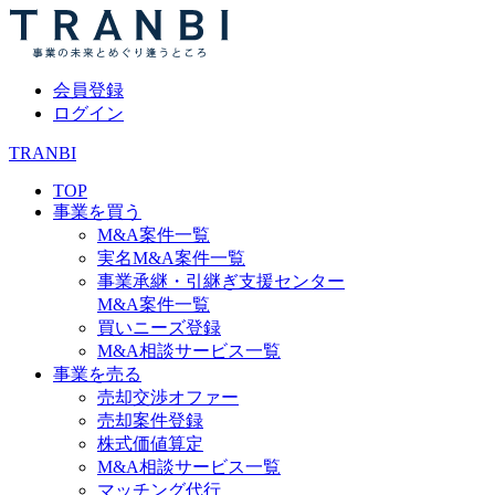
会員登録
ログイン
TRANBI
TOP
事業を買う
M&A案件一覧
実名M&A案件一覧
事業承継・引継ぎ支援センター
M&A案件一覧
買いニーズ登録
M&A相談サービス一覧
事業を売る
売却交渉オファー
売却案件登録
株式価値算定
M&A相談サービス一覧
マッチング代行