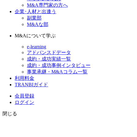
M&A専門家の方へ
企業･人材と出逢う
副業部
M&Aな部
M&Aについて学ぶ
e-learning
アドバンスドデータ
成約・成功実績一覧
成約・成功事例インタビュー
事業承継・M&Aコラム一覧
利用料金
TRANBIガイド
会員登録
ログイン
閉じる