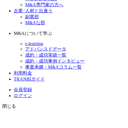
M&A専門家の方へ
企業･人材と出逢う
副業部
M&Aな部
M&Aについて学ぶ
e-learning
アドバンスドデータ
成約・成功実績一覧
成約・成功事例インタビュー
事業承継・M&Aコラム一覧
利用料金
TRANBIガイド
会員登録
ログイン
閉じる