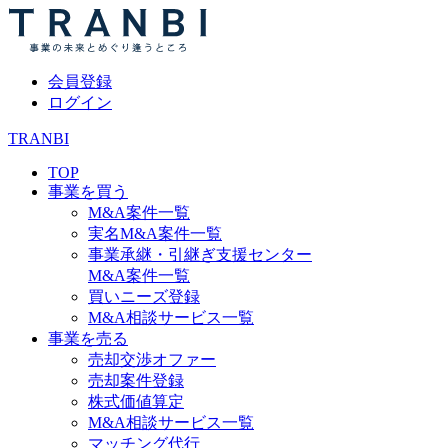
会員登録
ログイン
TRANBI
TOP
事業を買う
M&A案件一覧
実名M&A案件一覧
事業承継・引継ぎ支援センター
M&A案件一覧
買いニーズ登録
M&A相談サービス一覧
事業を売る
売却交渉オファー
売却案件登録
株式価値算定
M&A相談サービス一覧
マッチング代行