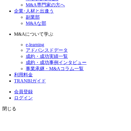
M&A専門家の方へ
企業･人材と出逢う
副業部
M&Aな部
M&Aについて学ぶ
e-learning
アドバンスドデータ
成約・成功実績一覧
成約・成功事例インタビュー
事業承継・M&Aコラム一覧
利用料金
TRANBIガイド
会員登録
ログイン
閉じる