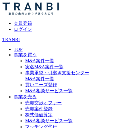
会員登録
ログイン
TRANBI
TOP
事業を買う
M&A案件一覧
実名M&A案件一覧
事業承継・引継ぎ支援センター
M&A案件一覧
買いニーズ登録
M&A相談サービス一覧
事業を売る
売却交渉オファー
売却案件登録
株式価値算定
M&A相談サービス一覧
マッチング代行