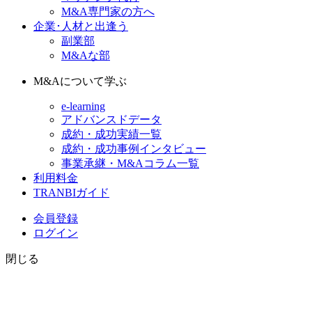
M&A専門家の方へ
企業･人材と出逢う
副業部
M&Aな部
M&Aについて学ぶ
e-learning
アドバンスドデータ
成約・成功実績一覧
成約・成功事例インタビュー
事業承継・M&Aコラム一覧
利用料金
TRANBIガイド
会員登録
ログイン
閉じる