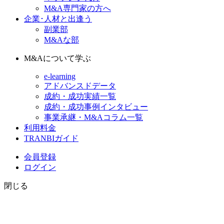
M&A専門家の方へ
企業･人材と出逢う
副業部
M&Aな部
M&Aについて学ぶ
e-learning
アドバンスドデータ
成約・成功実績一覧
成約・成功事例インタビュー
事業承継・M&Aコラム一覧
利用料金
TRANBIガイド
会員登録
ログイン
閉じる