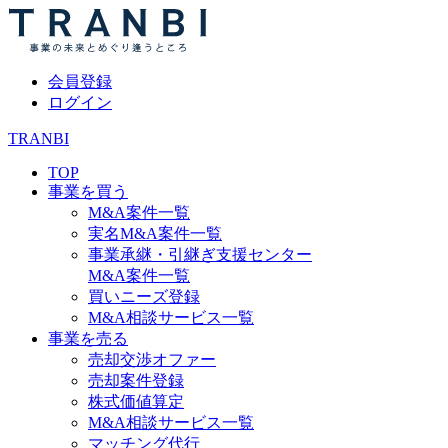
会員登録
ログイン
TRANBI
TOP
事業を買う
M&A案件一覧
実名M&A案件一覧
事業承継・引継ぎ支援センター
M&A案件一覧
買いニーズ登録
M&A相談サービス一覧
事業を売る
売却交渉オファー
売却案件登録
株式価値算定
M&A相談サービス一覧
マッチング代行