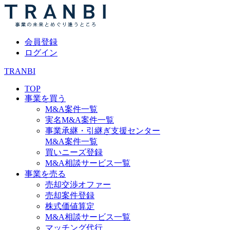
会員登録
ログイン
TRANBI
TOP
事業を買う
M&A案件一覧
実名M&A案件一覧
事業承継・引継ぎ支援センター
M&A案件一覧
買いニーズ登録
M&A相談サービス一覧
事業を売る
売却交渉オファー
売却案件登録
株式価値算定
M&A相談サービス一覧
マッチング代行