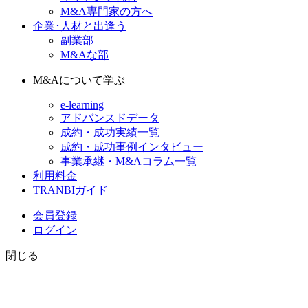
M&A専門家の方へ
企業･人材と出逢う
副業部
M&Aな部
M&Aについて学ぶ
e-learning
アドバンスドデータ
成約・成功実績一覧
成約・成功事例インタビュー
事業承継・M&Aコラム一覧
利用料金
TRANBIガイド
会員登録
ログイン
閉じる