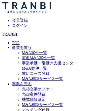
会員登録
ログイン
TRANBI
TOP
事業を買う
M&A案件一覧
実名M&A案件一覧
事業承継・引継ぎ支援センター
M&A案件一覧
買いニーズ登録
M&A相談サービス一覧
事業を売る
売却交渉オファー
売却案件登録
株式価値算定
M&A相談サービス一覧
マッチング代行