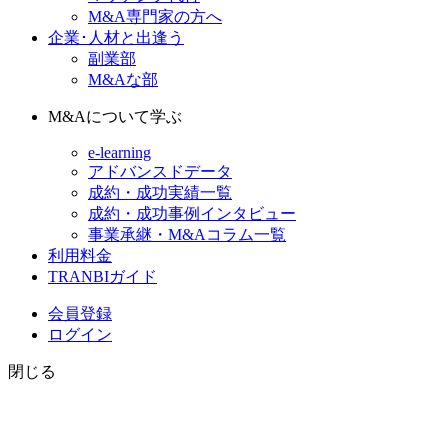
M&A専門家の方へ
企業･人材と出逢う
副業部
M&Aな部
M&Aについて学ぶ
e-learning
アドバンスドデータ
成約・成功実績一覧
成約・成功事例インタビュー
事業承継・M&Aコラム一覧
利用料金
TRANBIガイド
会員登録
ログイン
閉じる